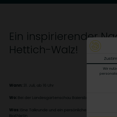
Ein inspirierender N
Hettich-Walz!
Zusti
Wir nutz
personalis
Wann:
31. Juli, ab 16 Uhr
Wo:
Bei der Landesgartenschau Baiersbronn, Schelkle
Was:
Eine Talkrunde und ein persönliches Meet & Gree
Biathletin