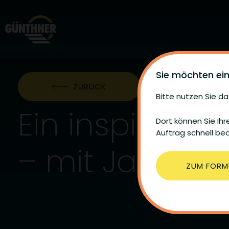
Sie möchten ei
ZURÜCK
Bitte nutzen Sie da
Ein inspirier
Dort können Sie Ih
Auftrag schnell be
– mit Janina H
ZUM FORM