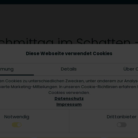
achmittag im Schatten 
Diese Webseite verwendet Cookies
mmung
Details
Über 
en Cookies zu unterschiedlichen Zwecken, unter anderem zur Analys
ierte Marketing-Mitteilungen. In unseren Cookie-Richtlinien erfahren S
Cookies verwenden.
Datenschutz
Impressum
wiese, AOK-Showküche
Notwendig
Drittanbieter
t mit der Schwarzwälder