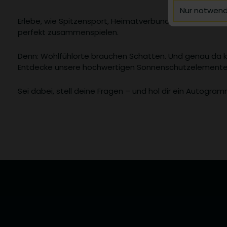
Notwendig
Nur notwend
Technisch no
Details zu den
diese Websi
Erlebe, wie Spitzensport, Heimatverbundenheit – und c
Notwendig
perfekt zusammenspielen.
Name
Drittanbie
In der Websi
cookie_status
Denn: Wohlfühlorte brauchen Schatten. Und genau da k
Maps-Naviga
Entdecke unsere hochwertigen Sonnenschutzelemente l
cerber_groove
Generierte
Sei dabei, stell deine Fragen – und hol dir ein Autogram
Werte
pum-*
Drittanbiete
Name
mbox
OptanonConsen
creative-cloud
AMCV_*