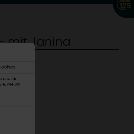
– mit Janina
Cookies
e und für
ie, wie wir