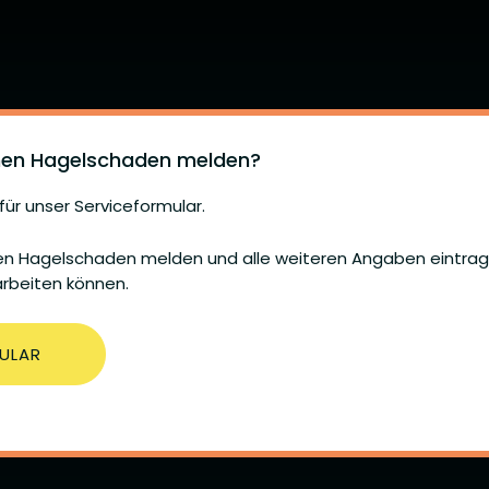
nen Hagelschaden melden?
für unser Serviceformular.
ender Nachmitta
ren Hagelschaden melden und alle weiteren Angaben eintrage
arbeiten können.
ettich-Walz!
ULAR