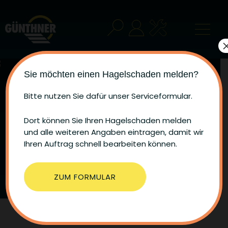
Sie möchten einen Hagelschaden melden?
Unsere Fertigung: Qualität
Bitte nutzen Sie dafür unser Serviceformular.
in der eigenen Hand
Dort können Sie Ihren Hagelschaden melden
und alle weiteren Angaben eintragen, damit wir
Wenn wir’s selbst machen, wissen wir, dass es
Ihren Auftrag schnell bearbeiten können.
richtig gemacht wurde. Davon profitieren Sie
gleich mehrfach.
ZUM FORMULAR