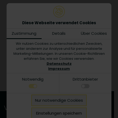
Eingebettetes Video ist aufgrund Ihrer Cookie-
Einstellungen deaktiviert. Bitte akzeptieren Sie
Cookies durch Drittanbieter.
Diese Webseite verwendet Cookies
Zustimmung
Details
Über Cookies
Wir nutzen Cookies zu unterschiedlichen Zwecken,
unter anderem zur Analyse und für personalisierte
Marketing-Mitteilungen. In unseren Cookie-Richtlinien
erfahren Sie, wie wir Cookies verwenden.
Datenschutz
Impressum
Notwendig
Drittanbieter
Notwendig
Nur notwendige Cookies
Technisch notwendige Funktionen, wie das
Details zu den Cookies
Verantwortung für Umwelt & Klima
speichern Ihrer Cookie-Einstellungen für diese
Notwendig
Website.
Einstellungen speichern
Name
Anbieter
Zweck