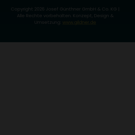
Copyright 2026 Josef Günthner GmbH & Co. KG |
Alle Rechte vorbehalten. Konzept, Design &
Umsetzung:
www.gildner.de