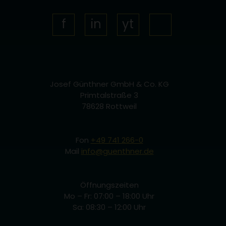
des Nutzers zu speichern
Link
Facebook
LinkedIn
YouTube
Josef Günthner GmbH & Co. KG
Primtalstraße 3
78628 Rottweil
Fon
+49 741 266-0
Mail
info@guenthner.de
Öffnungszeiten
Mo – Fr: 07:00 – 18:00 Uhr
Sa: 08:30 – 12:00 Uhr