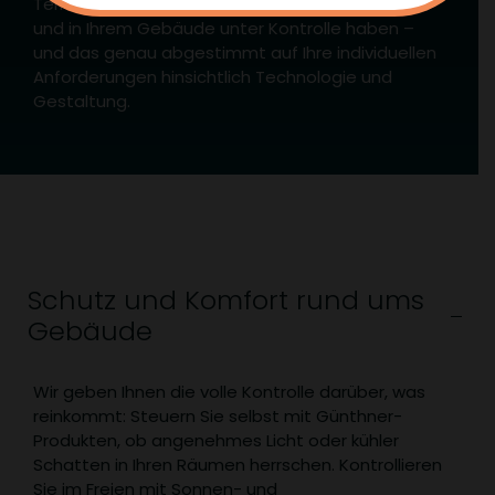
Terrassendächer etc. Sicherheit und Klima um
und in Ihrem Gebäude unter Kontrolle haben –
und das genau abgestimmt auf Ihre individuellen
Anforderungen hinsichtlich Technologie und
Gestaltung.
Schutz und Komfort rund ums
Gebäude
Wir geben Ihnen die volle Kontrolle darüber, was
reinkommt: Steuern Sie selbst mit Günthner-
Produkten, ob angenehmes Licht oder kühler
Schatten in Ihren Räumen herrschen. Kontrollieren
Sie im Freien mit Sonnen- und