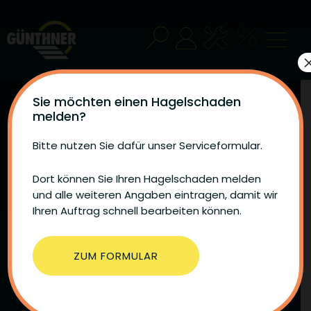
Sie möchten einen Hagelschaden
melden?
Bitte nutzen Sie dafür unser Serviceformular.
Dort können Sie Ihren Hagelschaden melden
und alle weiteren Angaben eintragen, damit wir
Verdunklung, Sonnen-
Ihren Auftrag schnell bearbeiten können.
und Wetterschutz, Tore
ZUM FORMULAR
Lernen Sie die zahllosen Möglichkeiten kennen, wie
Sie mit unseren Rollladen-Systemen, Markisen und