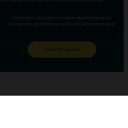
Entdecken Sie unser umfassendes Angebot an
Sonnenschutz, Wetterschutz und Terrassenmöbel.
MEHR ERFAHREN
Für alle der richtige Partner.
Speziell für Sie.