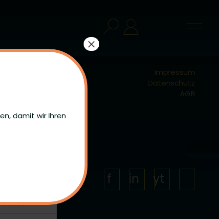
×
Impressum
Datenschutz
AGB
n, damit wir Ihren
er.de
Link
Facebook
LinkedIn
YouTube
Cookies