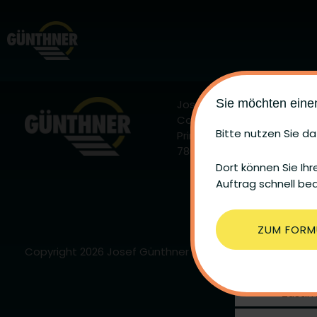
Sie möchten ein
Josef Günthner GmbH &
Co. KG
Bitte nutzen Sie da
Primtalstraße 3
78628 Rottweil
Dort können Sie Ih
Auftrag schnell be
ZUM FORM
Copyright 2026 Josef Günthner GmbH & Co. KG | Alle R
Zusti