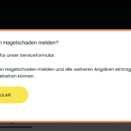
en Hagelschaden melden?
Fon
+49 741 266-0
Öffnungszeiten
Mail
info@guenthner.de
Mo – Fr: 07:00 – 18:00 Uhr
für unser Serviceformular.
Sa: 08:30 – 12:00 Uhr
ren Hagelschaden melden und alle weiteren Angaben eintrage
arbeiten können.
ULAR
echte vorbehalten. Konzept, Design & Umsetzung:
www.gildn
Diese Webseite verwendet Cookies
mmung
Details
Über 