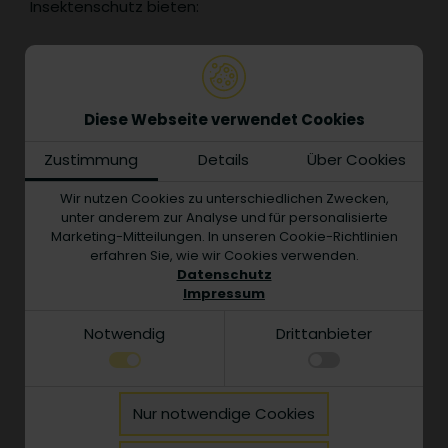
Insektenschutz bieten:
Diese Webseite verwendet Cookies
Zustimmung
Details
Über Cookies
Wir nutzen Cookies zu unterschiedlichen Zwecken,
unter anderem zur Analyse und für personalisierte
Marketing-Mitteilungen. In unseren Cookie-Richtlinien
erfahren Sie, wie wir Cookies verwenden.
Datenschutz
Impressum
Notwendig
Drittanbieter
Rahmen-Lösung Fenster & Tür
Passgenau und schnell montiert: Mit einer
De
Notwendig
Nur notwendige Cookies
Rahmen-Lösung für Ihr Fenster oder Ihre Tür
e
Technisch notwendige Funktionen, wie das
Details zu den Cookies
haben Sie schnell und einfach Ihr Zuhause
Fu
speichern Ihrer Cookie-Einstellungen für diese
Notwendig