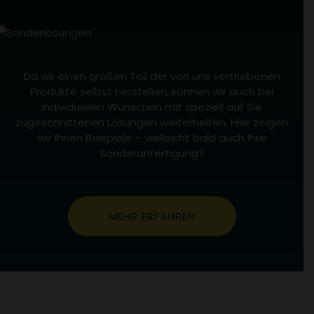
verfolgen und die
Datenfreigabe zwischen
unterschiedlichen
Experience Cloud-
Lösungen ermöglichen.
kndctr_*_AdobeOrg_identity
.adobe.com
Mit diesen Cookies kann
Da wir einen großen Teil der von uns vertriebenen
der ID-Service Besucher
Produkte selbst herstellen, können wir auch bei
domänenübergreifend
verfolgen und die
individuellen Wünschen mit speziell auf Sie
Datenfreigabe zwischen
zugeschnittenen Lösungen weiterhelfen. Hier zeigen
unterschiedlichen
wir Ihnen Beispiele – vielleicht bald auch Ihre
Experience Cloud-
Lösungen ermöglichen.
Sonderanfertigung?
OptanonAlertBoxClosed
.adobe.com
Dieser Cookie wird
verwendet, um
festzustellen, ob einem
Besucher das Banner
angezeigt werden soll
MEHR ERFAHREN
_ga_8BK794H3J9
google.com
Erhebung von Statistik
über die Nutzung der
Webseite.
(Reichweitenmessung)
_ga
google.com
Erhebung von Statistik
über die Nutzung der
Webseite.
(Reichweitenmessung)