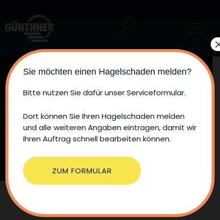
Sie möchten einen Hagelschaden melden?
Automatisierung &
Bitte nutzen Sie dafür unser Serviceformular.
Smart Home
Dort können Sie Ihren Hagelschaden melden
und alle weiteren Angaben eintragen, damit wir
Warum kurbeln oder ziehen, wenn es auch ganz
Ihren Auftrag schnell bearbeiten können.
bequem per Knopfdruck oder Klick geht?
ZUM FORMULAR