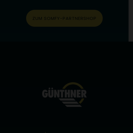
Datenfreigabe zwischen
unterschiedlichen
Experience Cloud-
Lösungen ermöglichen.
ZUM SOMFY-PARTNERSHOP
kndctr_*_AdobeOrg_identity
.adobe.com
Mit diesen Cookies kann
der ID-Service Besucher
domänenübergreifend
verfolgen und die
Datenfreigabe zwischen
unterschiedlichen
Experience Cloud-
Lösungen ermöglichen.
OptanonAlertBoxClosed
.adobe.com
Dieser Cookie wird
verwendet, um
festzustellen, ob einem
Besucher das Banner
angezeigt werden soll
_ga_8BK794H3J9
google.com
Erhebung von Statistik
über die Nutzung der
Webseite.
(Reichweitenmessung)
_ga
google.com
Erhebung von Statistik
über die Nutzung der
Webseite.
(Reichweitenmessung)
AEC
google.com
Wird verwendet, um Spam