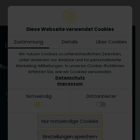
Diese Webseite verwendet Cookies
Zustimmung
Details
Über Cookies
Beratung
Wir nutzen Cookies zu unterschiedlichen Zwecken,
unter anderem zur Analyse und für personalisierte
Marketing-Mitteilungen. In unseren Cookie-Richtlinien
erfahren Sie, wie wir Cookies verwenden.
Datenschutz
Impressum
Sie wollen sich gleich im persönlichen Gespräch
beraten lassen? Aber gerne! nehmen Sie Kontakt mit
Notwendig
Drittanbieter
uns auf, wir sorgen für die optimale Umsetzung Ihrer
Wünsche – auch über die Einbindung in ein bereits
vorhandenes System.
Notwendig
Nur notwendige Cookies
Technisch notwendige Funktionen, wie das
Details zu den Cookies
speichern Ihrer Cookie-Einstellungen für diese
Notwendig
Website.
Einstellungen speichern