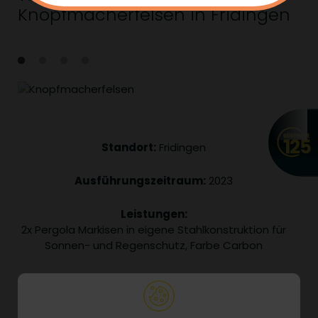
Knopfmacherfelsen in Fridingen
Standort:
Fridingen
Ausführungszeitraum:
2023
Leistungen:
2x Pergola Markisen in eigene Stahlkonstruktion für
Sonnen- und Regenschutz, Farbe Carbon
Größe 790 x 628 cm
1095 x 595 cm
ZIP Anlagen für seitliche Beschattung mit Serge