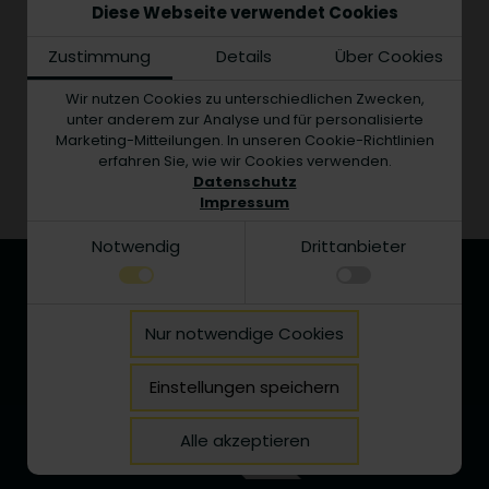
Stoffbezug
Diese Webseite verwendet Cookies
Zustimmung
Details
Über Cookies
JETZT BERATEN LASSEN!
Wir nutzen Cookies zu unterschiedlichen Zwecken,
unter anderem zur Analyse und für personalisierte
Marketing-Mitteilungen. In unseren Cookie-Richtlinien
erfahren Sie, wie wir Cookies verwenden.
Datenschutz
Impressum
Notwendig
Drittanbieter
Notwendig
Nur notwendige Cookies
Technisch notwendige Funktionen, wie das
Details zu den Cookies
speichern Ihrer Cookie-Einstellungen für diese
Notwendig
Website.
Einstellungen speichern
Name
Anbieter
Zweck
Drittanbieter
cookie_status
guenthner.de
Speichert Ihren Zustimmungsstatus
Alle akzeptieren
In der Website intergrierte Drittanbieter-Elemente
für Cookies auf der aktuellen
Domäne.
wie Youtube-Videos oder Google Maps-Navigation
zugänglich zu machen.
cerber_groove
guenthner.de
Zum Schutz vor Angriffen und Spam