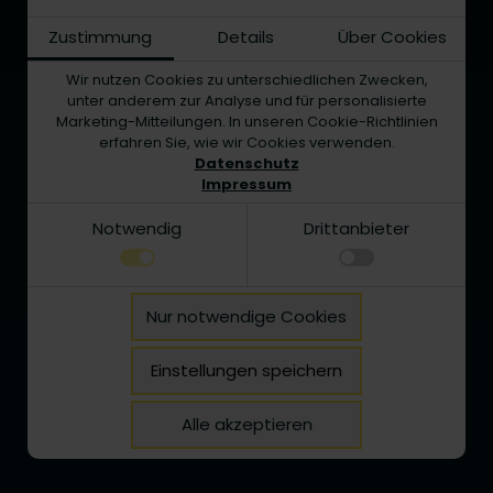
Zustimmung
Details
Über Cookies
Impressum
Wir nutzen Cookies zu unterschiedlichen Zwecken,
Datenschutz
unter anderem zur Analyse und für personalisierte
Marketing-Mitteilungen. In unseren Cookie-Richtlinien
AGB
erfahren Sie, wie wir Cookies verwenden.
Datenschutz
Impressum
Notwendig
Drittanbieter
Link
Facebook
LinkedIn
YouTube
Notwendig
Nur notwendige Cookies
Technisch notwendige Funktionen, wie das
Details zu den Cookies
speichern Ihrer Cookie-Einstellungen für diese
Notwendig
Website.
Einstellungen speichern
Name
Anbieter
Zweck
Josef Günthner GmbH & Co. KG
Drittanbieter
cookie_status
guenthner.de
Speichert Ihren Zustimmungsstatus
Primtalstraße 3
Alle akzeptieren
In der Website intergrierte Drittanbieter-Elemente
für Cookies auf der aktuellen
Domäne.
78628 Rottweil
wie Youtube-Videos oder Google Maps-Navigation
zugänglich zu machen.
cerber_groove
guenthner.de
Zum Schutz vor Angriffen und Spam
durch Dritte setzen wir WP Cerberus